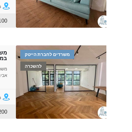
מ
100 ש"ח למ
משר
משרדים לחברת הייטק
במת
להשכרה
משרד
אביב
מ
13200 ש"