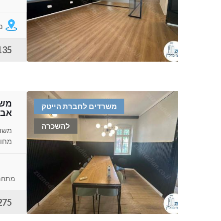
מ
135 ש"ח למ
משרדים לחברת הייטק
אבי
להשכרה
מחולק ל 2 קומ
מתחם
275 ש"ח למ