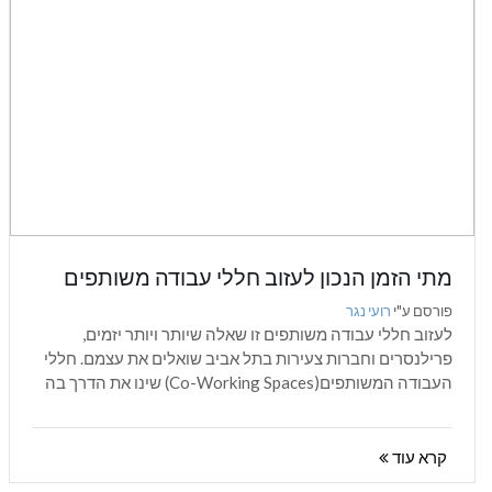
מתי הזמן הנכון לעזוב חללי עבודה משותפים
ולעבור למשרד עצמאי בתל אביב?
פורסם ע"י
רועי נגר
לעזוב חללי עבודה משותפים זו שאלה שיותר ויותר יזמים,
פרילנסרים וחברות צעירות בתל אביב שואלים את עצמם. חללי
העבודה המשותפים(Co-Working Spaces) שינו את הדרך בה
עסקים מתחילים את דרכם –...
קרא עוד