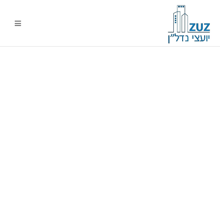
ניווט
%s