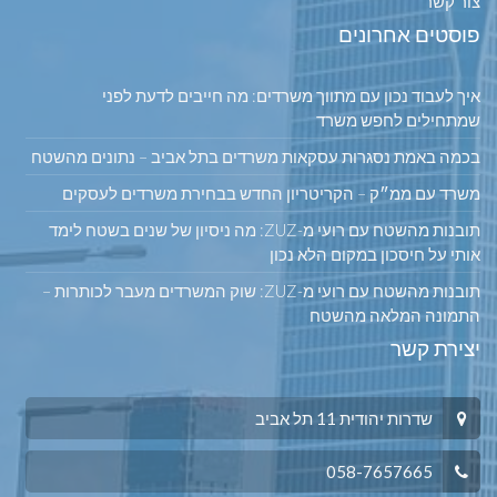
צור קשר
פוסטים אחרונים
איך לעבוד נכון עם מתווך משרדים: מה חייבים לדעת לפני
שמתחילים לחפש משרד
בכמה באמת נסגרות עסקאות משרדים בתל אביב – נתונים מהשטח
משרד עם ממ״ק – הקריטריון החדש בבחירת משרדים לעסקים
תובנות מהשטח עם רועי מ-ZUZ: מה ניסיון של שנים בשטח לימד
אותי על חיסכון במקום הלא נכון
תובנות מהשטח עם רועי מ-ZUZ: שוק המשרדים מעבר לכותרות –
התמונה המלאה מהשטח
יצירת קשר
שדרות יהודית 11 תל אביב
058-7657665