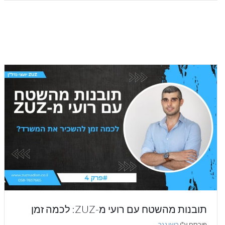
תובנות מהשטח עם רועי מ-ZUZ: לכמה זמן
להשכיר את המשרד?
פורסם ע"י
רועי נגר