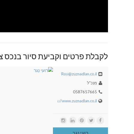
לקבלת פרטים וקביעת סיור בנכס צו
Roy@zuznadlan.co.il
מנכ"ל
0587657665
https://www.zuznadlan.co.il
רועי נגר