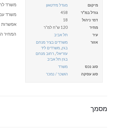
משרד להש
מיקום
מגדל מידטאון
גודל במ"ר
458
משרד עם 
דמי ניהול
18
אפשרות ל
מחיר
120 ש"ח למ"ר
המחיר הוא
עיר
תל אביב
אזור
משרדים בציר מנחם
בגין
,
משרדים ליד
עזריאלי
,
רחוב מנחם
בגין תל אביב
סוג נכס
משרד
סוג עסקה
הושכר / נמכר
מסמך