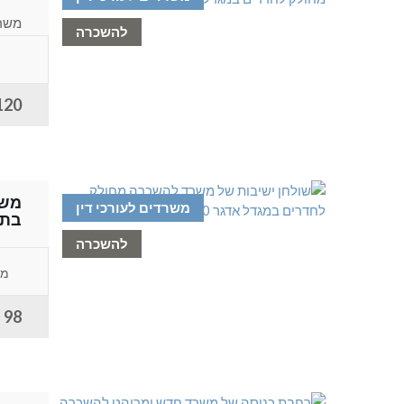
להשכרה
חרוצ
120 ש"ח למ
משרדים לעורכי דין
בתל
להשכרה
המשר
מג
98 ש"ח למ"ר