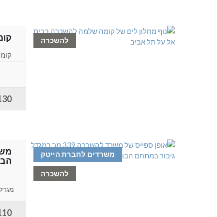
קומ
להשכרה
מעטפ
130 ש"ח למ
משרדים לחברת הייטק
הבו
להשכרה
המשר
מגדל 
110 ש"ח למ