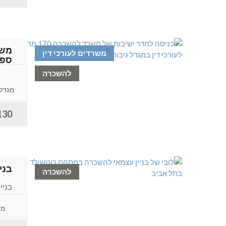
משרדים לעורכי דין
ספו
להשכרה
משרד
מגדל 
130 ש"ח למ
בני
להשכרה
בניי
איכו
מת