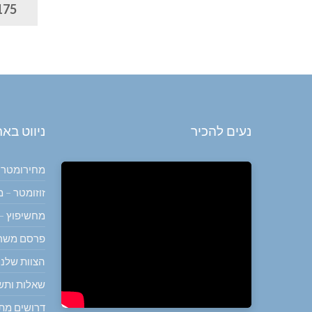
175 ש"ח למ
נעים להכיר
ניווט בא
מחירומטר 
זוזומטר –
מחשיפוץ –
פרסם משר
הצוות שלנו
שאלות ותש
דרושים מתו