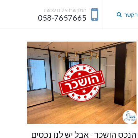
התקשרו אלינו עכשיו
ר קשר
058-7657665
הנכס הושכר - אבל יש לנו נכסים