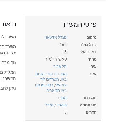
תיאור
פרטי המשרד
משרד להש
מיקום
מגדל מידטאון
גודל במ"ר
168
דמי ניהול
18
ישיבות גד
מחיר
90 ש"ח למ"ר
נוף מרהי
עיר
תל אביב
המגדל ממ
אזור
משרדים בציר מנחם
המשפט.
בגין
,
משרדים ליד
עזריאלי
,
רחוב מנחם
ניתן לחבר ע
בגין תל אביב
סוג נכס
משרד
סוג עסקה
הושכר / נמכר
חדרים
5