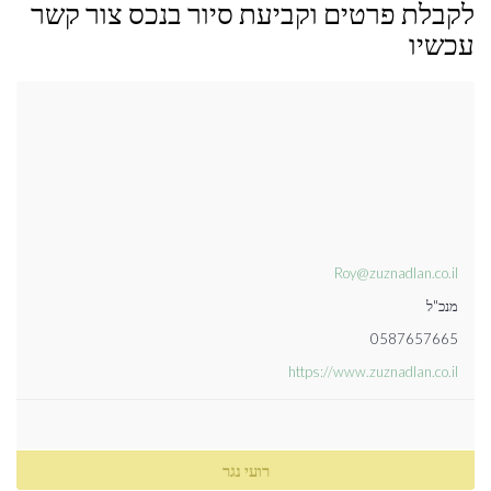
לקבלת פרטים וקביעת סיור בנכס צור קשר
עכשיו
Roy@zuznadlan.co.il
מנכ"ל
0587657665
https://www.zuznadlan.co.il
רועי נגר