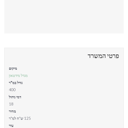
פרטי המשרד
מיקום
מגדל מידטאון
גודל במ"ר
400
דמי ניהול
18
מחיר
125 ש"ח למ"ר
עיר