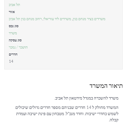
תל אביב
אזור
משרדים בציר מנחם בגין
,
משרדים ליד עזריאלי
,
רחוב מנחם בגין תל אביב
סוג נכס
משרד
סוג עסקה
הושכר / נמכר
חדרים
14
תיאור המשרד
משרד להשכרה במגדל מידטאון תל אביב.
המשרד מחולק ל 14 חדרים שבניהם מספר חדרים גדולים שיכולים
לשמש כחדרי ישיבות. וחדר מנכ"ל. מטבחון עם פינת ישיבה ועמדת
קבלה.