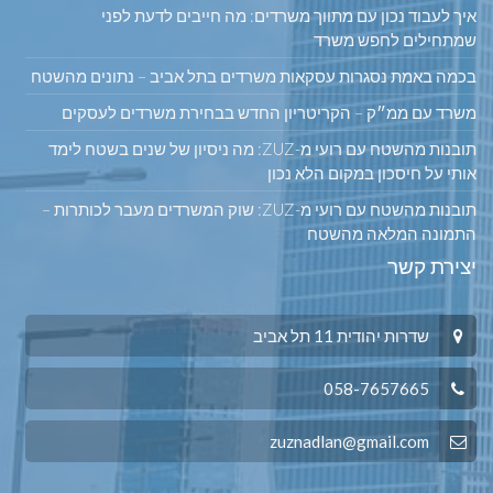
איך לעבוד נכון עם מתווך משרדים: מה חייבים לדעת לפני
שמתחילים לחפש משרד
בכמה באמת נסגרות עסקאות משרדים בתל אביב – נתונים מהשטח
משרד עם ממ״ק – הקריטריון החדש בבחירת משרדים לעסקים
תובנות מהשטח עם רועי מ-ZUZ: מה ניסיון של שנים בשטח לימד
אותי על חיסכון במקום הלא נכון
תובנות מהשטח עם רועי מ-ZUZ: שוק המשרדים מעבר לכותרות –
התמונה המלאה מהשטח
יצירת קשר
שדרות יהודית 11 תל אביב
058-7657665
zuznadlan@gmail.com