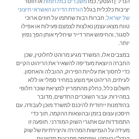
הנדל"ן העסקי, כמו
משברים במלחמות
או חוסר
יציבות כלכלית בגלל
הורדת הדירוג האשראי חיצוני
של ישראל
. חברות רבות שחתמו על חוזים ארוכי
טווח מצאו עצמן נאלצות לצמצם פעילות או אפילו
לסגור, והחיפוש אחר דייר שיחליף אותן הפך נפוץ
יותר.
במצבים אלו, המשרד מגיע מרוהט לחלוטין, שכן
החברה היוצאת מעדיפה להשאיר את הריהוט הקיים
כדי לחסוך את עלויות הפירוק, ההובלה והאחסון.
לעיתים, הריהוט אף מוצע במחיר סמלי או ללא
תשלום כלל, כחלק מהתמריץ למציאת שוכר חלופי
במהירות. עבור השוכרים החדשים, מדובר
בהזדמנות ייחודית להיכנס למשרד מוכן לעבודה, עם
חיסכון עצום בזמן ובהוצאות ההקמה, תוך כדי
התמודדות עם אתגרי השוק המודרני. תופעה זו
מעידה על הגמישות המהירה והיצירתיות של שוק
הנדל"ן העסקי, שמספק פתרונות חדשניים