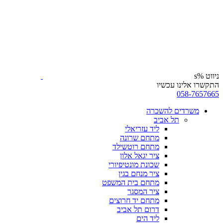
ניווט %s
התקשרו אלינו עכשיו
058-7657665
משרדים להשכרה
תל אביב
ליד עזריאלי
מתחם שרונה
מתחם רוטשילד
ציר יגאל אלון
שכונת מונטיפיורי
ציר מנחם בגין
מתחם בית המשפט
ציר המסגר
מתחם יד חרוצים
דרום תל אביב
ליד הים