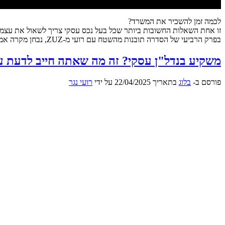
לכמה זמן להשכיר את המשרד?
זו אחת השאלות החשובות ביותר שכל בעל נכס עסקי צריך לשאול את עצמו
בפרק הרביעי של הסדרה תובנות מהשטח עם רועי מ-ZUZ, נבחן מקרה אמיתי ממגדלי הארבעה בתל אביב ונגלה איך חוזה קצר או ארוך משפיע על התשואה, הגמישות והביטחון של בעלי המשרדים
משקיע בנדל"ן עסקי? זה מה שאתה חייב לדעת על
פורסם ב-
בלוג
בתאריך
22/04/2025
על ידי
רועי נגר