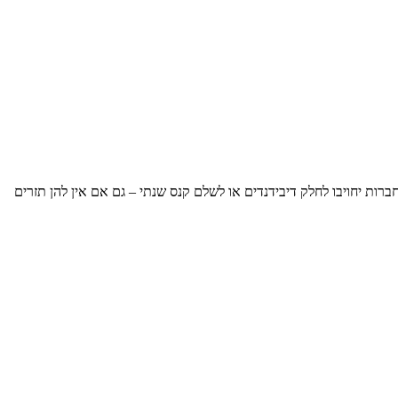
רווחים הכלואים צפוי לחולל מהפכה בשוק הנדל"ן העסקי, עם השלכות כבדות על משקיעים שמחזיקים משרדים דרך חברות בע"מ. החל מ-2025, חברות יחויבו לחלק דיבידנדים או לשלם קנס שנתי – גם אם אין להן תזרים