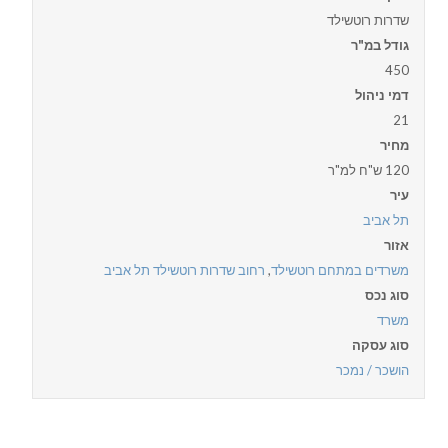
שדרות רוטשילד
גודל במ"ר
450
דמי ניהול
21
מחיר
120 ש"ח למ"ר
עיר
תל אביב
אזור
משרדים במתחם רוטשילד
,
רחוב שדרות רוטשילד תל אביב
סוג נכס
משרד
סוג עסקה
הושכר / נמכר