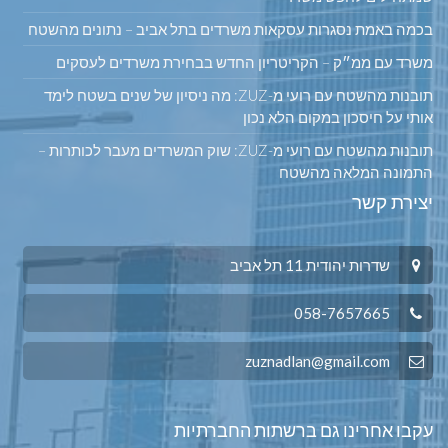
בכמה באמת נסגרות עסקאות משרדים בתל אביב – נתונים מהשטח
משרד עם ממ״ק – הקריטריון החדש בבחירת משרדים לעסקים
תובנות מהשטח עם רועי מ-ZUZ: מה ניסיון של שנים בשטח לימד
אותי על חיסכון במקום הלא נכון
תובנות מהשטח עם רועי מ-ZUZ: שוק המשרדים מעבר לכותרות –
התמונה המלאה מהשטח
יצירת קשר
שדרות יהודית 11 תל אביב
058-7657665
zuznadlan@gmail.com
עקבו אחרינו גם ברשתות החברתיות