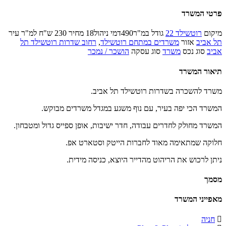
פרטי המשרד
מיקום
רוטשילד 22
גודל במ"ר
490
דמי ניהול
18
מחיר
230 ש"ח למ"ר
עיר
תל אביב
אזור
משרדים במתחם רוטשילד
,
רחוב שדרות רוטשילד תל
אביב
סוג נכס
משרד
סוג עסקה
הושכר / נמכר
תיאור המשרד
משרד להשכרה בשדרות רוטשילד תל אביב.
המשרד הכי יפה בעיר, עם נוף משגע במגדל משרדים מבוקש.
המשרד מחולק לחדרים עבודה, חדר ישיבות, אופן ספייס גדול ומטבחון.
חלוקה שמתאימה מאוד לחברות הייטק וסטארט אפ.
ניתן לרכוש את הריהוט מהדייר היוצא, כניסה מידית.
מסמך
מאפייני המשרד
חניה