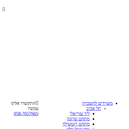
ניוו
%s
משרדים להשכרה
התקשרו אלינו
תל אביב
עכשיו
ליד עזריאלי
058-7657665
מתחם שרונה
מתחם רוטשילד