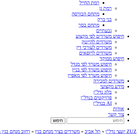
רמת החייל
רמת גן
מתחם הבורסה
בני ברק
מתחם בסר
גבעתיים
חיפוש משרדים לפי מקצוע
משרדים להייטק
משרדים לעורכי דין
משרדים לרופאים
חיפוש ממוקד
חיפוש משרד לפי מגדל
חיפוש משרד לפי בניין
חיפוש משרד לפי מאפיין
משרדים למכירה
מידע מקצועי
בלוג נדל"ן
פרויקטים בנדל"ן
AI בנדל"ן
אודות
צור קשר
ZUZ יועצי נדל"ן
»
תל אביב
»
משרדים בציר מנחם בגין
»
רחוב מנחם בגין 