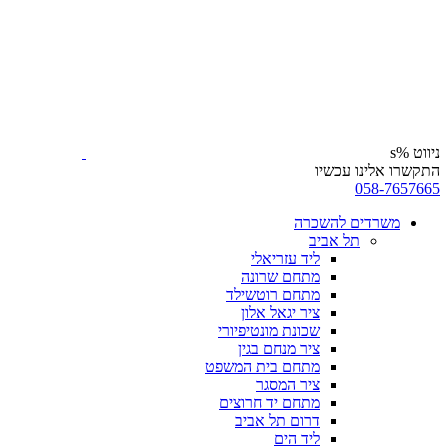
ניווט %s
התקשרו אלינו עכשיו
058-7657665
משרדים להשכרה
תל אביב
ליד עזריאלי
מתחם שרונה
מתחם רוטשילד
ציר יגאל אלון
שכונת מונטיפיורי
ציר מנחם בגין
מתחם בית המשפט
ציר המסגר
מתחם יד חרוצים
דרום תל אביב
ליד הים