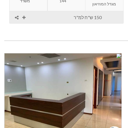
144
משרד
מגדל המוזיאון
150 ש"ח למ"ר