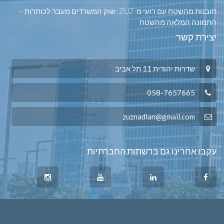
תובנות מהשטח עם רועי מ-ZUZ: שוק המשרדים מעבר לכותרות –
התמונה המלאה מהשטח
יצירת קשר
שדרות יהודית 11 תל אביב
058-7657665
zuznadlan@gmail.com
עקבו אחרינו גם ברשתות החברתיות