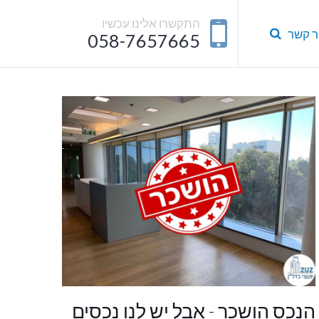
התקשרו אלינו עכשיו
ר קשר
058-7657665
הנכס הושכר - אבל יש לנו נכסים