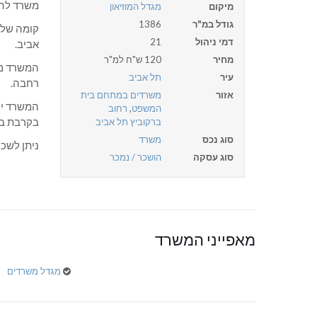
משרד להש
מיקום
מגדל המוזיאון
גודל במ"ר
1386
קומה שלמ
דמי ניהול
21
אביב.
מחיר
120 ש"ח למ"ר
עיר
תל אביב
רחבה.
אזור
משרדים במתחם בית
המשרד יכ
המשפט
,
רחוב
בקרבת ב
ברקוביץ תל אביב
סוג נכס
משרד
ניתן לשכו
סוג עסקה
הושכר / נמכר
מאפייני המשרד
מגדל משרדים