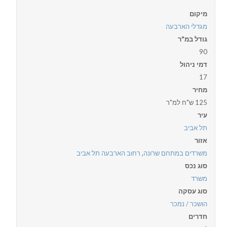
מיקום
מגדלי הארבעה
גודל במ"ר
90
דמי ניהול
17
מחיר
125 ש"ח למ"ר
עיר
תל אביב
אזור
משרדים במתחם שרונה
,
רחוב הארבעה תל אביב
סוג נכס
משרד
סוג עסקה
הושכר / נמכר
חדרים