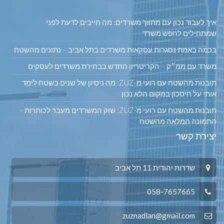
איך לעבוד נכון עם מתווך משרדים: מה חייבים לדעת לפני
שמתחילים לחפש משרד
בכמה באמת נסגרות עסקאות משרדים בתל אביב – נתונים מהשטח
משרד עם ממ״ק – הקריטריון החדש בבחירת משרדים לעסקים
תובנות מהשטח עם רועי מ-ZUZ: מה ניסיון של שנים בשטח לימד
אותי על חיסכון במקום הלא נכון
תובנות מהשטח עם רועי מ-ZUZ: שוק המשרדים מעבר לכותרות –
התמונה המלאה מהשטח
יצירת קשר
שדרות יהודית 11 תל אביב
058-7657665
zuznadlan@gmail.com