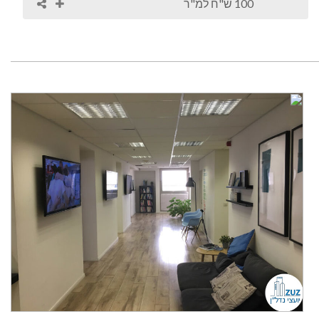
100 ש"ח למ"ר