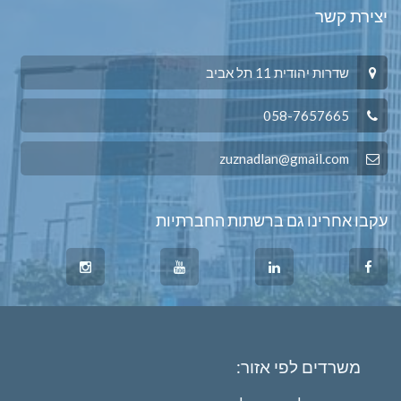
יצירת קשר
שדרות יהודית 11 תל אביב
058-7657665
zuznadlan@gmail.com
עקבו אחרינו גם ברשתות החברתיות
משרדים לפי אזור: