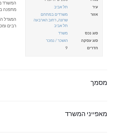
המשרד משו
עיר
תל אביב
מתפנה במאי 2020, יש אפשרות לר
אזור
משרדים במתחם
המגדל המ
שרונה
,
רחוב הארבעה
רבים ומס
תל אביב
סוג נכס
משרד
סוג עסקה
הושכר / נמכר
חדרים
9
מסמך
מאפייני המשרד