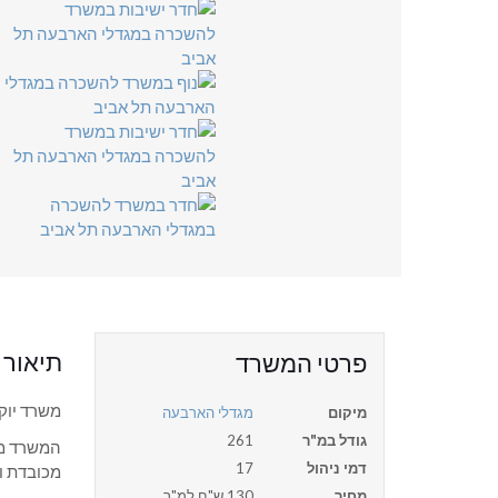
תיאור
פרטי המשרד
משרד יוק
מיקום
מגדלי הארבעה
גודל במ"ר
261
המשרד מת
דמי ניהול
17
מכובדת וי
מחיר
130 ש"ח למ"ר