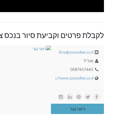
לקבלת פרטים וקביעת סיור בנכס צו
Roy@zuznadlan.co.il
מנכ"ל
0587657665
https://www.zuznadlan.co.il
רועי נגר