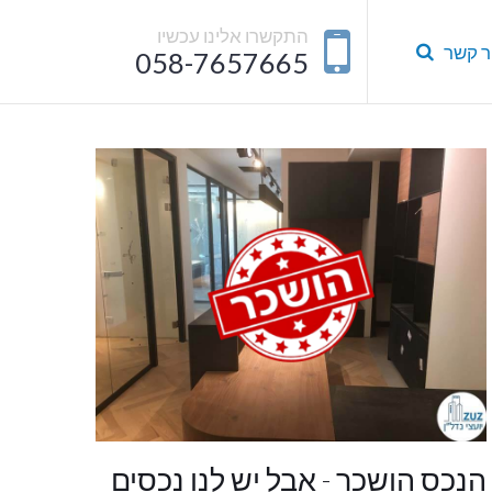
התקשרו אלינו עכשיו
ר קשר
058-7657665
הנכס הושכר - אבל יש לנו נכסים