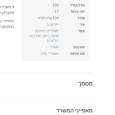
גודל במ"ר
130
דמי ניהול
17
מטבחון ו
מחיר
150 ש"ח למ"ר
המחיר כול
עיר
תל אביב
במתחם שר
אזור
משרדים במתחם
שרונה
,
רחוב הארבעה
תל אביב
סוג נכס
משרד
סוג עסקה
הושכר / נמכר
מסמך
מאפייני המשרד