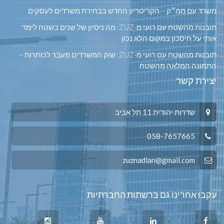
משרד עם ממ״ק – הקריטריון החדש בבחירת משרדים לעסקים
תובנות מהשטח עם רועי מ-ZUZ: מה ניסיון של שנים בשטח לימד
אותי על חיסכון במקום הלא נכון
תובנות מהשטח עם רועי מ-ZUZ: שוק המשרדים מעבר לכותרות –
התמונה המלאה מהשטח
יצירת קשר
שדרות יהודית 11 תל אביב
058-7657665
zuznadlan@gmail.com
עקבו אחרינו גם ברשתות החברתיות