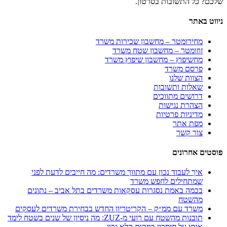
שלכם? כל התשובות בסרטון.
ניווט באתר
מחירומטר – מחשבון שכירות משרד
זוזומטר – מחשבון שטח משרד
מחשיפוץ – מחשבון שיפוץ משרד
פרסם משרד
הצוות שלנו
שאלות ותשובות
דרושים מתווכים
הצהרת נגישות
מדיניות פרטיות
מפת אתר
צור קשר
פוסטים אחרונים
איך לעבוד נכון עם מתווך משרדים: מה חייבים לדעת לפני
שמתחילים לחפש משרד
בכמה באמת נסגרות עסקאות משרדים בתל אביב – נתונים
מהשטח
משרד עם ממ״ק – הקריטריון החדש בבחירת משרדים לעסקים
תובנות מהשטח עם רועי מ-ZUZ: מה ניסיון של שנים בשטח לימד
אותי על חיסכון במקום הלא נכון