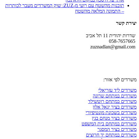
תובנות מהשטח עם רועי מ-ZUZ: שוק המשרדים מעבר לכותרות
– התמונה המלאה מהשטח
יצירת קשר
שדרות יהודית 11 תל אביב
058-7657665
zuznadlan@gmail.com
עקבו אחרינו גם ברשתות החברתיות
משרדים לפי אזור:
משרדים ליד עזריאלי
משרדים במתחם שרונה
משרדים במתחם רוטשילד
משרדים בציר יגאל אלון
משרדים בשכונת מונטיפיורי
משרדים בציר מנחם בגין
משרדים במתחם בית המשפט
משרדים בציר המסגר
משרדים במתחם יד חרוצים