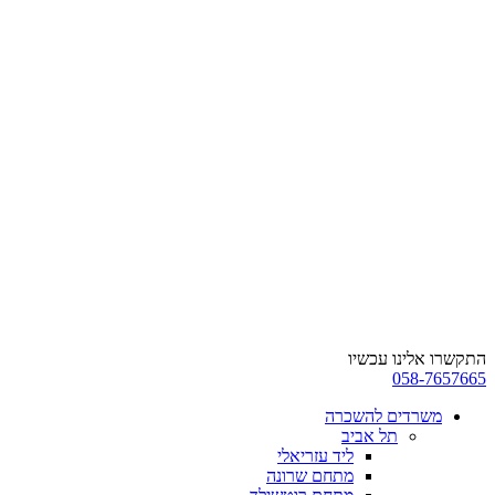
ניווט
%s
התקשרו אלינו עכשיו
058-7657665
משרדים להשכרה
תל אביב
ליד עזריאלי
מתחם שרונה