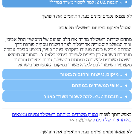
⌵ תובנות ZUZ: למה לשכור משרד במגדל?
לא נמצאו נכסים זמינים כעת התואמים את חיפושך
המגדל ממוקם במתחם רוטשילד תל אביב
מתחם שדרות רוטשילד מהווה את הלב הפועם של ה"סיטי" התל אביבי,
אזור המשלב היסטוריה אדריכלית לצד חדשנות עסקית פורצת דרך.
המתחם מבוקש בזכות מעמדו כיוקרתי ביותר בעיר, המציע סביבת עבודה
מעוררת השראה בין בניינים לשימור ומגדלי קלאס A. בעמוד זה תמצאו
רשימת משרדים להשכרה במתחם רוטשילד, ניתוח מחירים ותובנות
מקצועיות שיעזרו לכם למצוא משרד במיקום האסטרטגי בישראל.
⌵ מיקום, נגישות ורחובות באזור
⌵ אופי המשרדים במתחם
⌵ תובנות ZUZ: למה לשכור משרד באזור
באפשרותך לצפות
במגוון משרדים במתחם רוטשילד זמינים ונמצאים
באותו אזור של המגדל
שחיפשת >>
לא נמצאו נכסים זמינים כעת התואמים את חיפושך,