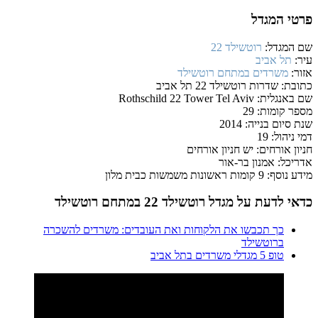
פרטי המגדל
שם המגדל:
רוטשילד 22
עיר:
תל אביב
אזור:
משרדים במתחם רוטשילד
כתובת:
שדרות רוטשילד 22 תל אביב
שם באנגלית:
Rothschild 22 Tower Tel Aviv
מספר קומות:
29
שנת סיום בנייה:
2014
דמי ניהול:
19
חניון אורחים:
יש חניון אורחים
אדריכל:
אמנון בר-אור
מידע נוסף:
9 קומות ראשונות משמשות כבית מלון
כדאי לדעת על מגדל רוטשילד 22 במתחם רוטשילד
כך תכבשו את הלקוחות ואת העובדים: משרדים להשכרה
ברוטשילד
טופ 5 מגדלי משרדים בתל אביב