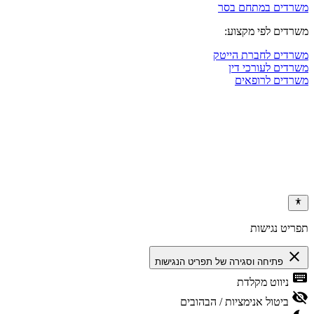
משרדים במתחם בסר
משרדים לפי מקצוע:
משרדים לחברת הייטק
משרדים לעורכי דין
משרדים לרופאים
תפריט נגישות
close
פתיחה וסגירה של תפריט הנגישות
keyboard
ניווט מקלדת
visibility_off
ביטול אנימציות / הבהובים