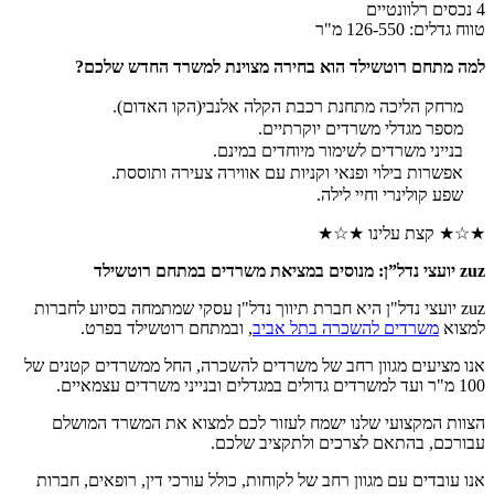
4 נכסים רלוונטיים
טווח גדלים: 126-550 מ"ר
למה מתחם רוטשילד הוא בחירה מצוינת למשרד החדש שלכם?
מרחק הליכה מתחנת רכבת הקלה אלנבי(הקו האדום).
מספר מגדלי משרדים יוקרתיים.
בנייני משרדים לשימור מיוחדים במינם.
אפשרות בילוי ופנאי וקניות עם אווירה צעירה ותוססת.
שפע קולינרי וחיי לילה.
★☆★ קצת עלינו ★☆★
zuz יועצי נדל”ן: מנוסים במציאת משרדים במתחם רוטשילד
zuz יועצי נדל"ן היא חברת תיווך נדל"ן עסקי שמתמחה בסיוע לחברות
למצוא
משרדים להשכרה בתל אביב
, ובמתחם רוטשילד בפרט.
אנו מציעים מגוון רחב של משרדים להשכרה, החל ממשרדים קטנים של
100 מ"ר ועד למשרדים גדולים במגדלים ובנייני משרדים עצמאיים.
הצוות המקצועי שלנו ישמח לעזור לכם למצוא את המשרד המושלם
עבורכם, בהתאם לצרכים ולתקציב שלכם.
אנו עובדים עם מגוון רחב של לקוחות, כולל עורכי דין, רופאים, חברות