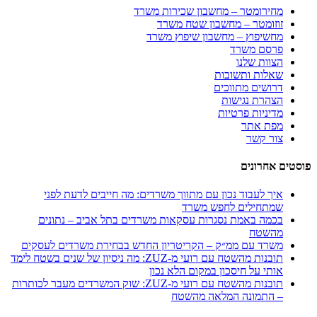
מחירומטר – מחשבון שכירות משרד
זוזומטר – מחשבון שטח משרד
מחשיפוץ – מחשבון שיפוץ משרד
פרסם משרד
הצוות שלנו
שאלות ותשובות
דרושים מתווכים
הצהרת נגישות
מדיניות פרטיות
מפת אתר
צור קשר
פוסטים אחרונים
איך לעבוד נכון עם מתווך משרדים: מה חייבים לדעת לפני
שמתחילים לחפש משרד
בכמה באמת נסגרות עסקאות משרדים בתל אביב – נתונים
מהשטח
משרד עם ממ״ק – הקריטריון החדש בבחירת משרדים לעסקים
תובנות מהשטח עם רועי מ-ZUZ: מה ניסיון של שנים בשטח לימד
אותי על חיסכון במקום הלא נכון
תובנות מהשטח עם רועי מ-ZUZ: שוק המשרדים מעבר לכותרות
– התמונה המלאה מהשטח