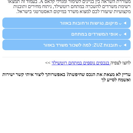
מעוררת השראה בין בניינים לשימור ומגדלי קלאס A. בעמוד זה תמצאו
רשימת משרדים להשכרה במתחם רוטשילד, ניתוח מחירים ותובנות
מקצועיות שיעזרו לכם למצוא משרד במיקום האסטרטגי בישראל.
⌵ מיקום, נגישות ורחובות באזור
⌵ אופי המשרדים במתחם
⌵ תובנות ZUZ: למה לשכור משרד באזור
לחצו לצפיה
בנכסים נוספים במתחם רוטשילד
>>
עדיין לא מצאת את הנכס שחיפשת? באפשרותך ליצור איתי קשר ישירות
ואשמח לסייע לך