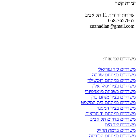
יצירת קשר
שדרות יהודית 11 תל אביב
058-7657665
zuznadlan@gmail.com
עקבו אחרינו גם ברשתות החברתיות
משרדים לפי אזור:
משרדים ליד עזריאלי
משרדים במתחם שרונה
משרדים במתחם רוטשילד
משרדים בציר יגאל אלון
משרדים בשכונת מונטיפיורי
משרדים בציר מנחם בגין
משרדים במתחם בית המשפט
משרדים בציר המסגר
משרדים במתחם יד חרוצים
משרדים בדרום תל אביב
משרדים ליד הים
משרדים ברמת החייל
משרדים במתחם הבורסה