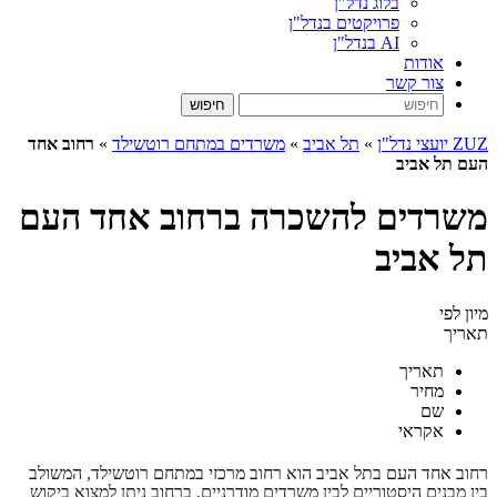
בלוג נדל"ן
פרויקטים בנדל"ן
AI בנדל"ן
אודות
צור קשר
ZUZ יועצי נדל"ן
»
תל אביב
»
משרדים במתחם רוטשילד
»
רחוב אחד
העם תל אביב
משרדים להשכרה ברחוב אחד העם
תל אביב
מיון לפי
תאריך
תאריך
מחיר
שם
אקראי
רחוב אחד העם בתל אביב הוא רחוב מרכזי במתחם רוטשילד, המשולב
בין מבנים היסטוריים לבין משרדים מודרניים. ברחוב ניתן למצוא ביקוש