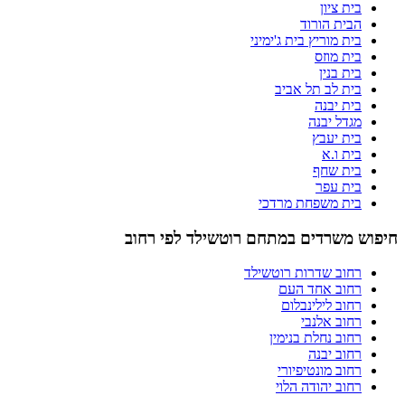
בית ציון
הבית הורוד
בית מוריץ בית ג'ימיני
בית מוזס
בית בנין
בית לב תל אביב
בית יבנה
מגדל יבנה
בית יעבץ
בית ו.א
בית שחף
בית עפר
בית משפחת מרדכי
חיפוש משרדים במתחם רוטשילד לפי רחוב
רחוב שדרות רוטשילד
רחוב אחד העם
רחוב לילינבלום
רחוב אלנבי
רחוב נחלת בנימין
רחוב יבנה
רחוב מונטיפיורי
רחוב יהודה הלוי