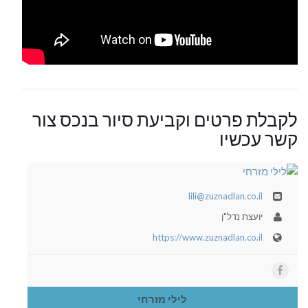
לקבלת פרטים וקביעת סיור בנכס צור
קשר עכשיו
lili@zuznadlan.co.il
יועצת נדל"ן
https://www.zuznadlan.co.il
לילי מזרחי