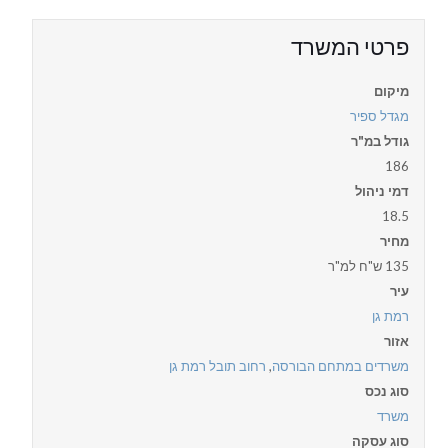
פרטי המשרד
מיקום
מגדל ספיר
גודל במ"ר
186
דמי ניהול
18.5
מחיר
135 ש"ח למ"ר
עיר
רמת גן
אזור
משרדים במתחם הבורסה
,
רחוב תובל רמת גן
סוג נכס
משרד
סוג עסקה