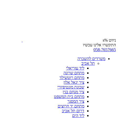
ניווט %s
התקשרו אלינו עכשיו
058-7657665
משרדים להשכרה
תל אביב
ליד עזריאלי
מתחם שרונה
מתחם רוטשילד
ציר יגאל אלון
שכונת מונטיפיורי
ציר מנחם בגין
מתחם בית המשפט
ציר המסגר
מתחם יד חרוצים
דרום תל אביב
ליד הים