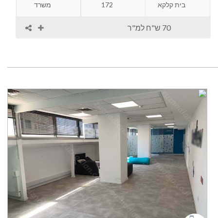
בית קלקא
172
משרד
70 ש"ח למ"ר