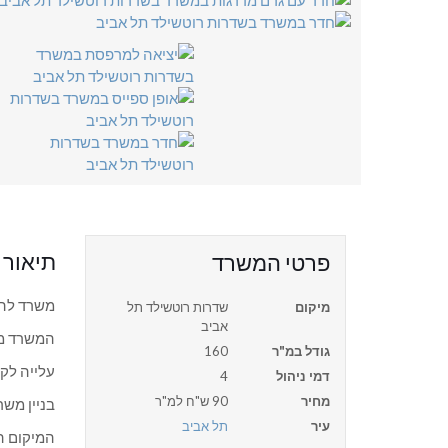
תיאור
פרטי המשרד
משרד להש
מיקום
שדרות רוטשילד תל
אביב
המשרד מח
גודל במ"ר
160
עלייה לקו
דמי ניהול
4
מחיר
90 ש"ח למ"ר
בניין משר
עיר
תל אביב
המיקום הכ