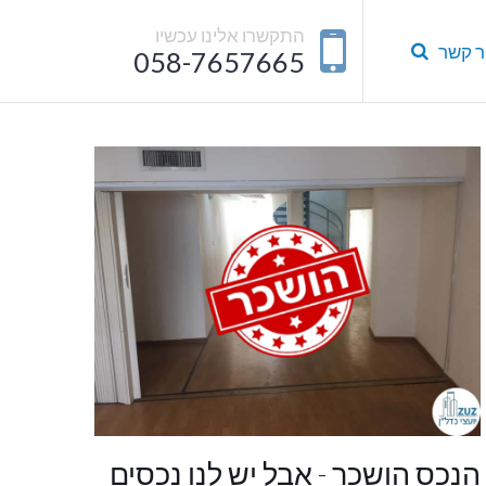
התקשרו אלינו עכשיו
ר קשר
058-7657665
הנכס הושכר - אבל יש לנו נכסים