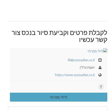
לקבלת פרטים וקביעת סיור בנכס צור
קשר עכשיו
lili@zuznadlan.co.il
יועצת נדל"ן
https://www.zuznadlan.co.il
לילי מזרחי