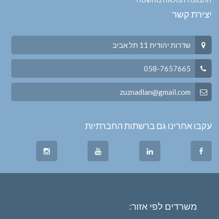
יצירת קשר
שדרות יהודית 11 תל אביב
058-7657665
zuznadlan@gmail.com
עקבו אחרינו גם ברשתות החברתיות
משרדים לפי אזור: