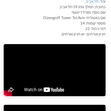
עיר:
תל אביב
כתובת:
המלך גורג 59 תל אביב
שם נוסף:
מגדל דיזנגוף
שם באנגלית:
Dizengoff Tower Tel Aviv
מספר קומות:
14
דמי ניהול:
22
חניון אורחים:
יש חניון אורחים