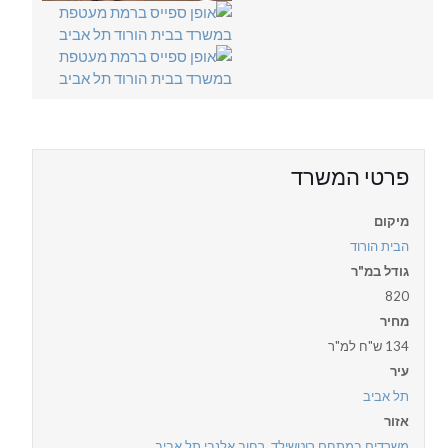
פרטי המשרד
מיקום
הבית הורוד
גודל במ"ר
820
מחיר
134 ש"ח למ"ר
עיר
תל אביב
אזור
משרדים במתחם רוטשילד
,
רחוב אלנבי תל אביב