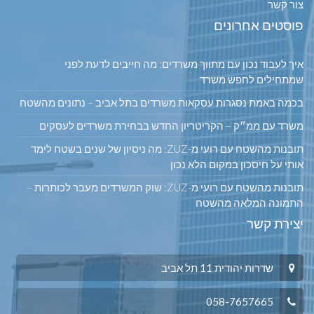
צור קשר
פוסטים אחרונים
איך לעבוד נכון עם מתווך משרדים: מה חייבים לדעת לפני
שמתחילים לחפש משרד
בכמה באמת נסגרות עסקאות משרדים בתל אביב – נתונים מהשטח
משרד עם ממ״ק – הקריטריון החדש בבחירת משרדים לעסקים
תובנות מהשטח עם רועי מ-ZUZ: מה ניסיון של שנים בשטח לימד
אותי על חיסכון במקום הלא נכון
תובנות מהשטח עם רועי מ-ZUZ: שוק המשרדים מעבר לכותרות –
התמונה המלאה מהשטח
יצירת קשר
שדרות יהודית 11 תל אביב
058-7657665