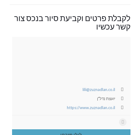
לקבלת פרטים וקביעת סיור בנכס צור
קשר עכשיו
lili@zuznadlan.co.il
יועצת נדל"ן
https://www.zuznadlan.co.il
לילי מזרחי