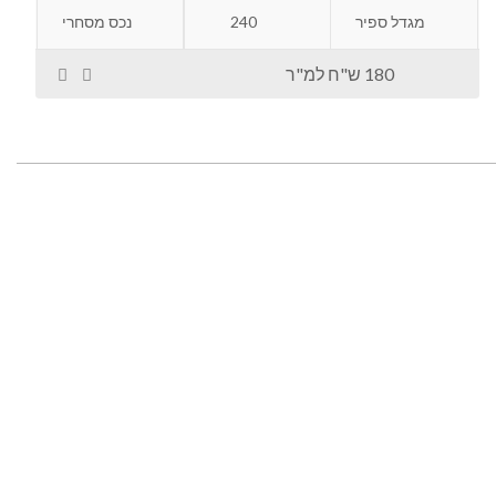
מגדל ספיר
240
נכס מסחרי
180 ש"ח למ"ר