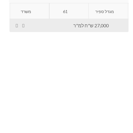
מגדל ספיר
61
משרד
27,000 ש"ח למ"ר