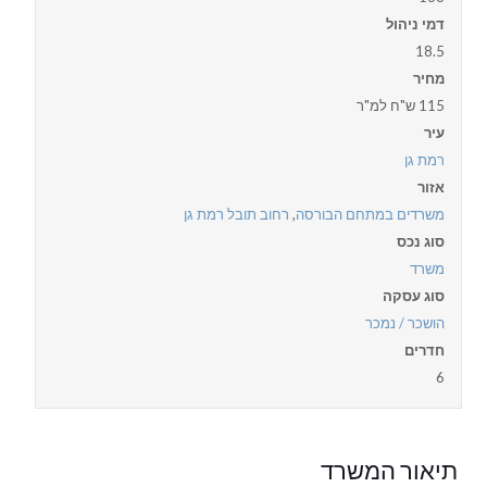
דמי ניהול
18.5
מחיר
115 ש"ח למ"ר
עיר
רמת גן
אזור
משרדים במתחם הבורסה
,
רחוב תובל רמת גן
סוג נכס
משרד
סוג עסקה
הושכר / נמכר
חדרים
6
תיאור המשרד