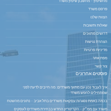
מחשיפוץ – מחשבון שיפוץ משרד
פרסם משרד
הצוות שלנו
שאלות ותשובות
דרושים מתווכים
הצהרת נגישות
מדיניות פרטיות
מפת אתר
צור קשר
פוסטים אחרונים
איך לעבוד נכון עם מתווך משרדים: מה חייבים לדעת לפני
שמתחילים לחפש משרד
בכמה באמת נסגרות עסקאות משרדים בתל אביב – נתונים מהשטח
משרד עם ממ״ק – הקריטריון החדש בבחירת משרדים לעסקים