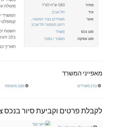
מחיר
180 ש"ח למ"ר
מעולה על
עיר
תל אביב
המשרד יימ
אזור
משרדים בציר המסגר
,
קומפלט ל
רחוב המסגר תל אביב
השטח יכו
סוג נכס
משרד
בלב העיר
סוג עסקה
הושכר / נמכר
תאריך כניסה כ 4 חודשים ל
מאפייני המשרד
בניין משרדים
מצב מעטפת
לקבלת פרטים וקביעת סיור בנכס צו