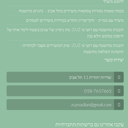
לחפש משרד
בכמה באמת נסגרות עסקאות משרדים בתל אביב – נתונים מהשטח
משרד עם ממ״ק – הקריטריון החדש בבחירת משרדים לעסקים
תובנות מהשטח עם רועי מ-ZUZ: מה ניסיון של שנים בשטח לימד אותי על
חיסכון במקום הלא נכון
תובנות מהשטח עם רועי מ-ZUZ: שוק המשרדים מעבר לכותרות –
התמונה המלאה מהשטח
יצירת קשר
שדרות יהודית 11 תל אביב
058-7657665
zuznadlan@gmail.com
עקבו אחרינו גם ברשתות החברתיות