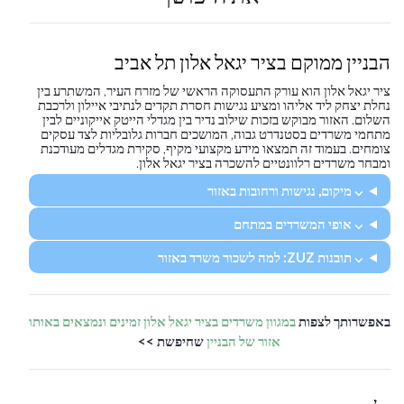
הבניין ממוקם בציר יגאל אלון תל אביב
ציר יגאל אלון הוא עורק התעסוקה הראשי של מזרח העיר, המשתרע בין
נחלת יצחק ליד אליהו ומציע נגישות חסרת תקדים לנתיבי איילון ולרכבת
השלום. האזור מבוקש בזכות שילוב נדיר בין מגדלי הייטק אייקוניים לבין
מתחמי משרדים בסטנדרט גבוה, המושכים חברות גלובליות לצד עסקים
צומחים. בעמוד זה תמצאו מידע מקצועי מקיף, סקירת מגדלים מעודכנת
ומבחר משרדים רלוונטיים להשכרה בציר יגאל אלון.
⌵ מיקום, נגישות ורחובות באזור
⌵ אופי המשרדים במתחם
⌵ תובנות ZUZ: למה לשכור משרד באזור
באפשרותך לצפות
במגוון משרדים בציר יגאל אלון זמינים ונמצאים באותו
אזור של הבניין
שחיפשת >>