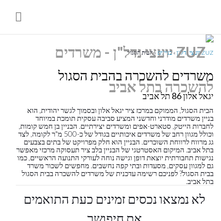
ניווט
%s
ZUZ יועצי נדל"ן
»
בניינים
»
הבית הסגול
משרדים להשכרה בהבית הסגול
יגאל אלון 86 תל אביב
הבית הסגול, הממוקם במרכז ציר יגאל אלון ובסמוך לגשר יהודית, הוא
בניין משרדים מודרני וחדשני המציע סביבה עסקית תומכת במיוחד
לחברות הייטק, סטארט-אפים ומשרדים יצירתיים. הבניין בן חמש קומות,
וכולל מגוון רחב של משרדים איכותיים בגודל של כ-500 מ"ר לקומה, לצד
גג מרווח לרווחת השוכרים. הבניין הוא חלק מפרויקט של בתים בצבעים
בתל אביב. המיקום האסטרטגי של הבניין בלב ציר תעסוקה מרכזי מאפשר
נגישות תחבורתית יוצאת דופן וגישה נוחה לעורקי התנועה הראשיים, כמו
גם למגוון עסקים, מסעדות ובתי קפה נחשבים. מחפשים לשכור משרד
בבית הסגול? לפניכם רשימה עדכנית של משרדים להשכרה בבית הסגול
בתל אביב.
לא נמצאו נכסים זמינים כעת התואמים
את חיפושך