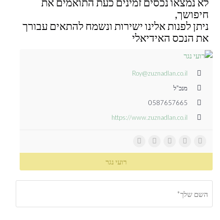
לא נמצאו נכסים זמינים כעת התואמים את
חיפושך,
ניתן לפנות אלינו ישירות ונשמח להתאים עבורך
את הנכס האידיאלי
Roy@zuznadlan.co.il
מנכ"ל
0587657665
https://www.zuznadlan.co.il
רועי נגר