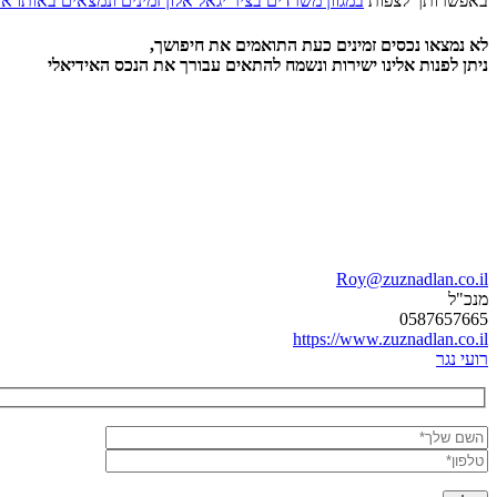
באפשרותך לצפות
במגוון משרדים בציר יגאל אלון זמינים ונמצאים באותו אז
לא נמצאו נכסים זמינים כעת התואמים את חיפושך,
ניתן לפנות אלינו ישירות ונשמח להתאים עבורך את הנכס האידיאלי
Roy@zuznadlan.co.il
מנכ"ל
0587657665
https://www.zuznadlan.co.il
רועי נגר