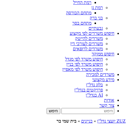
רמת החייל
רמת גן
מתחם הבורסה
בני ברק
מתחם בסר
גבעתיים
חיפוש משרדים לפי מקצוע
משרדים להייטק
משרדים לעורכי דין
משרדים לרופאים
חיפוש ממוקד
חיפוש משרד לפי מגדל
חיפוש משרד לפי בניין
חיפוש משרד לפי מאפיין
משרדים למכירה
מידע מקצועי
בלוג נדל"ן
פרויקטים בנדל"ן
AI בנדל"ן
אודות
צור קשר
ZUZ יועצי נדל"ן
»
בניינים
»
בית שמי בר