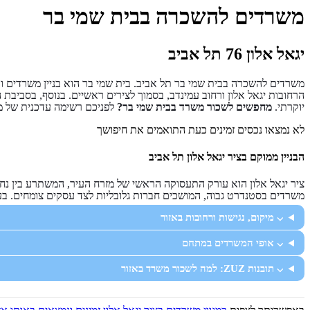
משרדים להשכרה בבית שמי בר
יגאל אלון 76 תל אביב
הרחובות יגאל אלון ורחוב עמינדב, בסמוך לצירים ראשיים. בנוסף, בסביבת 
יוקרתי.
מחפשים לשכור משרד בבית שמי בר?
לפניכם רשימה עדכנית של מ
לא נמצאו נכסים זמינים כעת התואמים את חיפושך
הבניין ממוקם בציר יגאל אלון תל אביב
ציר יגאל אלון הוא עורק התעסוקה הראשי של מזרח העיר, המשתרע בין נחלת 
משרדים בסטנדרט גבוה, המושכים חברות גלובליות לצד עסקים צומחים. בעמ
⌵ מיקום, נגישות ורחובות באזור
⌵ אופי המשרדים במתחם
⌵ תובנות ZUZ: למה לשכור משרד באזור