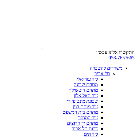
ניווט
%s
התקשרו אלינו עכשיו
058-7657665
משרדים להשכרה
תל אביב
ליד עזריאלי
מתחם שרונה
מתחם רוטשילד
ציר יגאל אלון
שכונת מונטיפיורי
ציר מנחם בגין
מתחם בית המשפט
ציר המסגר
מתחם יד חרוצים
דרום תל אביב
ליד הים