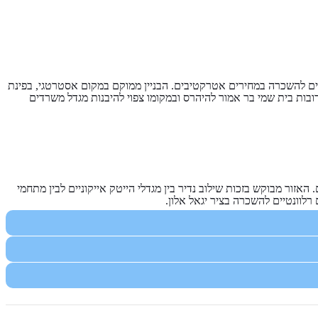
בניין משרדים ותיק הממוקם בציר יגאל אלון בתל אביב. הבניין בן 6 קומות ומציע מגוון משרדים להשכרה במחירים אטרקטיבים. הבניין ממוקם במקום אסטרטגי, בפינת
רובות בית שמי בר אמור להיהרס ובמקומו צפוי להיבנות מגדל משרדים
אזור מבוקש בזכות שילוב נדיר בין מגדלי הייטק אייקוניים לבין מתחמי
לוונטיים להשכרה בציר יגאל אלון.