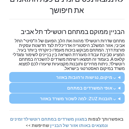
את חיפושך
הבניין ממוקם במתחם רוטשילד תל אביב
מתחם שדרות רוטשילד מהווה את הלב הפועם של ה"סיטי" התל
אביבי, אזור המשלב היסטוריה אדריכלית לצד חדשנות עסקית
פורצת דרך. המתחם מבוקש בזכות מעמדו כיוקרתי ביותר בעיר,
המציע סביבת עבודה מעוררת השראה בין בניינים לשימור ומגדלי
קלאס A. בעמוד זה תמצאו רשימת משרדים להשכרה במתחם
רוטשילד, ניתוח מחירים ותובנות מקצועיות שיעזרו לכם למצוא
משרד במיקום האסטרטגי בישראל.
⌵ מיקום, נגישות ורחובות באזור
⌵ אופי המשרדים במתחם
⌵ תובנות ZUZ: למה לשכור משרד באזור
באפשרותך לצפות
במגוון משרדים במתחם רוטשילד זמינים
ונמצאים באותו אזור של הבניין
שחיפשת >>