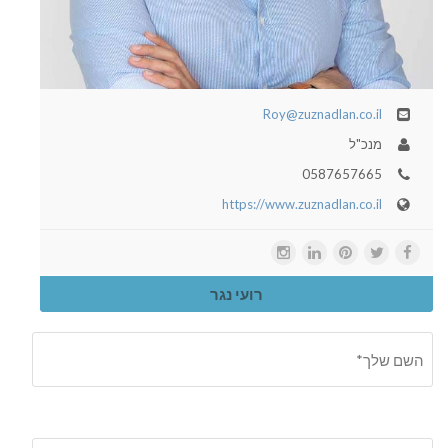
Roy@zuznadlan.co.il
מנכ"ל
0587657665
https://www.zuznadlan.co.il
רועי נגר