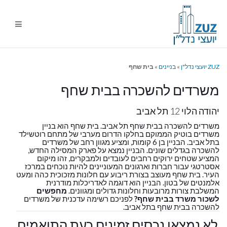
ניווט
%s
ZUZ יועצי נדל"ן
»
בניינים
»
בית שחף
משרדים להשכרה בבית שחף
יהודה הלוי 12 תל אביב
משרדים להשכרה בבית שחף תל אביב. בית שחף הוא בניין
משרדים בוטיק הממוקם בחלקו הדרום מערבי של מתחם רוטשילד
בתל אביב. הבניין בן 6 קומות, ומציע מגוון רחב של משרדים
להשכרה בגדלים שונים. הבניין נמצא על פארק המסילה החדש,
המציע שטחים ירוקים רחבים לעובדים ולמבקרים, זהו מיקום
אסטרטגי עבור חברות וארגונים המעוניינים להיות נוכחים במרכז
העיר. בית שחף מעוצב בצורת ריבוע עם חלונות מזכוכית כהה ומעט
אלמנטים של בטון. הבניין הוא דוגמה לאדריכלות מודרנית
המשלבת צורות מרובעות וחלונות גדולים ומגוונים.
מחפשים
לשכור משרד בבית שחף?
לפניכם רשימה עדכנית של משרדים
להשכרה בבית שחף בתל אביב.
לא נמצאו נכסים זמינים כעת התואמים