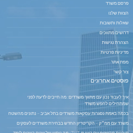
פרסם משרד
הצוות שלנו
שאלות ותשובות
דרושים מתווכים
הצהרת נגישות
מדיניות פרטיות
מפת אתר
צור קשר
פוסטים אחרונים
איך לעבוד נכון עם מתווך משרדים: מה חייבים לדעת לפני
שמתחילים לחפש משרד
בכמה באמת נסגרות עסקאות משרדים בתל אביב – נתונים מהשטח
משרד עם ממ״ק – הקריטריון החדש בבחירת משרדים לעסקים
תובנות מהשטח עם רועי מ-ZUZ: מה ניסיון של שנים בשטח לימד