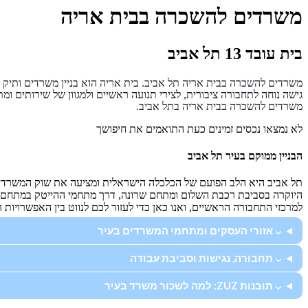
משרדים להשכרה בבית אריה
בית עובד 13 תל אביב
משרדים להשכרה בבית אריה תל אביב. בית אריה הוא בניין משרדים ותיק ה
גישה נוחה לתחבורה ציבורית, לצירי תנועה ראשיים ולמגוון של שירותים ומת
משרדים להשכרה בבית אריה בתל אביב.
לא נמצאו נכסים זמינים כעת התואמים את חיפושך
הבניין ממוקם בעיר תל אביב
תל אביב היא הלב הפועם של הכלכלה הישראלית ומציעה את שוק המשרדים ה
היוקרה בסביבת רכבת השלום ומתחם שרונה, דרך מתחמי ההייטק במתחם חס
למרכזי התחבורה הראשיים, ואנו כאן כדי לעזור לכם לנווט בין האפשרויו
⌵ אזורי העסקים ומתחמי המשרדים בעיר
⌵ תחבורה, נגישות וסביבת עבודה
⌵ תובנות ZUZ: למה לשכור משרד בעיר