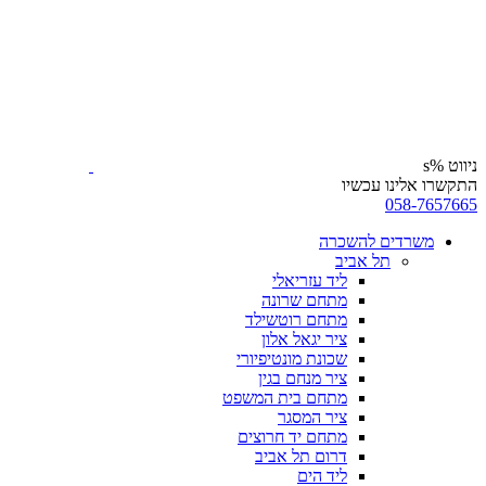
ניווט %s
התקשרו אלינו עכשיו
058-7657665
משרדים להשכרה
תל אביב
ליד עזריאלי
מתחם שרונה
מתחם רוטשילד
ציר יגאל אלון
שכונת מונטיפיורי
ציר מנחם בגין
מתחם בית המשפט
ציר המסגר
מתחם יד חרוצים
דרום תל אביב
ליד הים