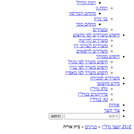
רמת החייל
רמת גן
מתחם הבורסה
בני ברק
מתחם בסר
גבעתיים
חיפוש משרדים לפי מקצוע
משרדים להייטק
משרדים לעורכי דין
משרדים לרופאים
חיפוש ממוקד
חיפוש משרד לפי מגדל
חיפוש משרד לפי בניין
חיפוש משרד לפי מאפיין
משרדים למכירה
מידע מקצועי
בלוג נדל"ן
פרויקטים בנדל"ן
AI בנדל"ן
אודות
צור קשר
ZUZ יועצי נדל"ן
»
בניינים
»
בית אריה