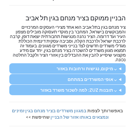
הבניין ממוקם בציר מנחם בגין תל אביב
ציר מנחם בגין בתל אביב הוא אחד מצירי העסקים המרכזיים
והמבוקשים בישראל, המחבר בין מוקדי תעסוקה מובילים מצפון
העיר ועד דרומה. הציר נהנה מנגישות תחבורתית יוצאת דופן, קרבה
לרכבת ישראל ולרכבת הקלה, וסביבה עסקית דינמית הכוללת
מגדלי משרדים חדשים לצד בנייני משרדים מגוונים. בעמוד זה
תמצאו מגוון משרדים להשכרה בציר מנחם בגין, יחד עם מידע
מקצועי שיסייע להבין את ההבדלים בין אזורי הציר ולקבל החלטה
נכונה.
⌵ מיקום, נגישות ורחובות באזור
⌵ אופי המשרדים במתחם
⌵ תובנות ZUZ: למה לשכור משרד באזור
באפשרותך לצפות
במגוון משרדים בציר מנחם בגין זמינים
ונמצאים באותו אזור של הבניין
שחיפשת >>