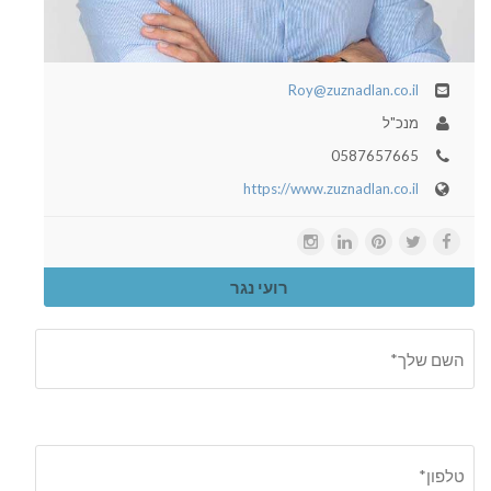
Roy@zuznadlan.co.il
מנכ"ל
0587657665
https://www.zuznadlan.co.il
רועי נגר