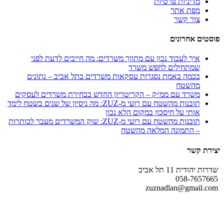
מדיניות פרטיות
מפת אתר
צור קשר
פוסטים אחרונים
איך לעבוד נכון עם מתווך משרדים: מה חייבים לדעת לפני
שמתחילים לחפש משרד
בכמה באמת נסגרות עסקאות משרדים בתל אביב – נתונים
מהשטח
משרד עם ממ״ק – הקריטריון החדש בבחירת משרדים לעסקים
תובנות מהשטח עם רועי מ-ZUZ: מה ניסיון של שנים בשטח לימד
אותי על חיסכון במקום הלא נכון
תובנות מהשטח עם רועי מ-ZUZ: שוק המשרדים מעבר לכותרות
– התמונה המלאה מהשטח
יצירת קשר
שדרות יהודית 11 תל אביב
058-7657665
zuznadlan@gmail.com
עקבו אחרינו גם ברשתות החברתיות