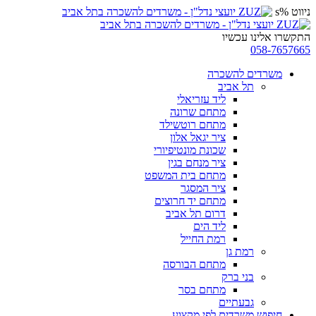
ניווט %s
התקשרו אלינו עכשיו
058-7657665
משרדים להשכרה
תל אביב
ליד עזריאלי
מתחם שרונה
מתחם רוטשילד
ציר יגאל אלון
שכונת מונטיפיורי
ציר מנחם בגין
מתחם בית המשפט
ציר המסגר
מתחם יד חרוצים
דרום תל אביב
ליד הים
רמת החייל
רמת גן
מתחם הבורסה
בני ברק
מתחם בסר
גבעתיים
חיפוש משרדים לפי מקצוע