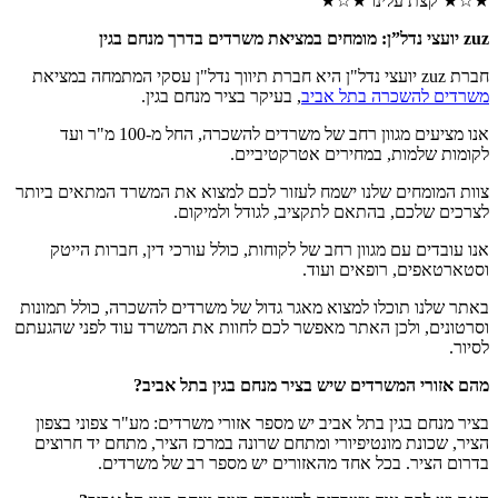
★☆★ קצת עלינו ★☆★
zuz יועצי נדל”ן: מומחים במציאת משרדים בדרך מנחם בגין
חברת zuz יועצי נדל"ן היא חברת תיווך נדל"ן עסקי המתמחה במציאת
משרדים להשכרה בתל אביב
, בעיקר בציר מנחם בגין.
אנו מציעים מגוון רחב של משרדים להשכרה, החל מ-100 מ"ר ועד
לקומות שלמות, במחירים אטרקטיביים.
צוות המומחים שלנו ישמח לעזור לכם למצוא את המשרד המתאים ביותר
לצרכים שלכם, בהתאם לתקציב, לגודל ולמיקום.
אנו עובדים עם מגוון רחב של לקוחות, כולל עורכי דין, חברות הייטק
וסטארטאפים, רופאים ועוד.
באתר שלנו תוכלו למצוא מאגר גדול של משרדים להשכרה, כולל תמונות
וסרטונים, ולכן האתר מאפשר לכם לחוות את המשרד עוד לפני שהגעתם
לסיור.
מהם אזורי המשרדים שיש בציר מנחם בגין בתל אביב?
בציר מנחם בגין בתל אביב יש מספר אזורי משרדים: מע"ר צפוני בצפון
הציר, שכונת מונטיפיורי ומתחם שרונה במרכז הציר, מתחם יד חרוצים
בדרום הציר. בכל אחד מהאזורים יש מספר רב של משרדים.