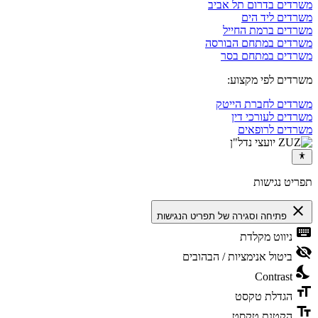
משרדים בדרום תל אביב
משרדים ליד הים
משרדים ברמת החייל
משרדים במתחם הבורסה
משרדים במתחם בסר
משרדים לפי מקצוע:
משרדים לחברת הייטק
משרדים לעורכי דין
משרדים לרופאים
תפריט נגישות
close
פתיחה וסגירה של תפריט הנגישות
keyboard
ניווט מקלדת
visibility_off
ביטול אנימציות / הבהובים
nights_stay
Contrast
format_size
הגדלת טקסט
text_fields
הקטנת טקסט