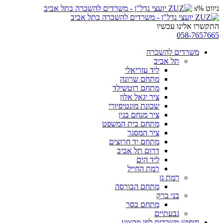
ניווט %s
התקשרו אלינו עכשיו
058-7657665
משרדים להשכרה
תל אביב
ליד עזריאלי
מתחם שרונה
מתחם רוטשילד
ציר יגאל אלון
שכונת מונטיפיורי
ציר מנחם בגין
מתחם בית המשפט
ציר המסגר
מתחם יד חרוצים
דרום תל אביב
ליד הים
רמת החייל
רמת גן
מתחם הבורסה
בני ברק
מתחם בסר
גבעתיים
חיפוש משרדים לפי מקצוע