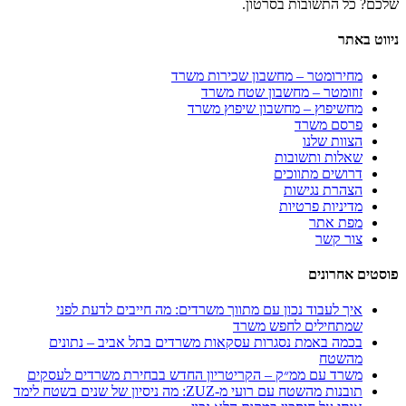
שלכם? כל התשובות בסרטון.
ניווט באתר
מחירומטר – מחשבון שכירות משרד
זוזומטר – מחשבון שטח משרד
מחשיפוץ – מחשבון שיפוץ משרד
פרסם משרד
הצוות שלנו
שאלות ותשובות
דרושים מתווכים
הצהרת נגישות
מדיניות פרטיות
מפת אתר
צור קשר
פוסטים אחרונים
איך לעבוד נכון עם מתווך משרדים: מה חייבים לדעת לפני
שמתחילים לחפש משרד
בכמה באמת נסגרות עסקאות משרדים בתל אביב – נתונים
מהשטח
משרד עם ממ״ק – הקריטריון החדש בבחירת משרדים לעסקים
תובנות מהשטח עם רועי מ-ZUZ: מה ניסיון של שנים בשטח לימד