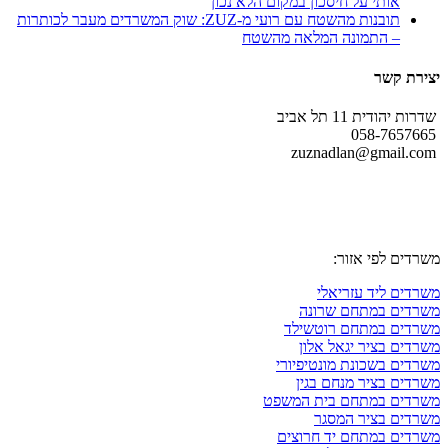
אותי על חיסכון במקום הלא נכון
תובנות מהשטח עם רועי מ-ZUZ: שוק המשרדים מעבר לכותרות
– התמונה המלאה מהשטח
יצירת קשר
שדרות יהודית 11 תל אביב
058-7657665
zuznadlan@gmail.com
עקבו אחרינו גם ברשתות החברתיות
משרדים לפי אזור:
משרדים ליד עזריאלי
משרדים במתחם שרונה
משרדים במתחם רוטשילד
משרדים בציר יגאל אלון
משרדים בשכונת מונטיפיורי
משרדים בציר מנחם בגין
משרדים במתחם בית המשפט
משרדים בציר המסגר
משרדים במתחם יד חרוצים