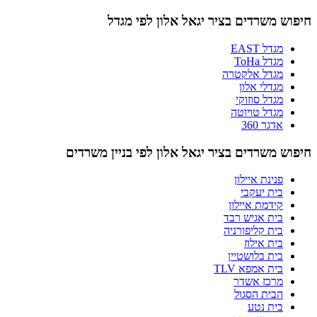
חיפוש משרדים בציר יגאל אלון לפי מגדל
מגדל EAST
מגדל ToHa
מגדל אלקטרה
מגדלי אלון
מגדל סוזוקי
מגדל טויוטה
אדגר 360
חיפוש משרדים בציר יגאל אלון לפי בניין משרדים
פנינת איילון
בית יעקבי
קידמת איילון
בית אגיש רבד
בית קליפורניה
בית אילוז
בית בלושטיין
בית אמפא TLV
מרכז אשדר
הבית הסגול
בית נטע