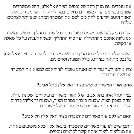
אנו עובדים עם מגוון רחב של נכסים בציר יגאל אלון, החל ממשרדים
קטנים בבניינים ועד למשרדים גדולים במגדלי יוקרה. אנו מכירים את
האזור היטב ויודעים להתאים לכם את המשרד המתאים ביותר לצרכים
שלכם.
הצוות המקצועי שלנו ישמח לעזור לכם בכל שלב בתהליך חיפוש המשרד.
אנו נלווה אתכם מההתחלה ועד סוף התהליך, ונשמח לענות על כל שאלה
או בקשה.
באתר שלנו תוכלו למצוא מגוון רחב של משרדים להשכרה בציר יגאל אלון.
כל נכס מתואר בפירוט, כולל תמונות וסרטונים.
צרו איתנו קשר עוד היום ואנחנו נשמח לעזור לכם למצוא את המשרד
המושלם עבורכם.
מהם אזורי המשרדים שיש בציר יגאל אלון בתל אביב?
בציר יגאל אלון בתל אביב יש 3 אזורי משרדים עיקריים: שכונת נחלת
יצחק בצפון הציר, שכונת ביצרון במרכז הציר, ושכונת יד אליהו בדרום
הציר. בכל אחד מהאזורים יש מספר רב של משרדים.
האם יש לכם עוד משרדים להשכרה
בציר יגאל אלון תל אביב?
ייתכן שיש לנו עוד משרדים להשכרה ביגאל אלון שלא מופיעים באתר.
אנו ממליצים ליצור איתנו קשר לפרטים נוספים.