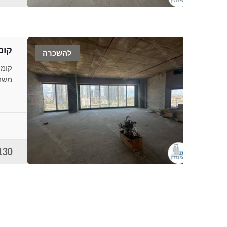
קומ
להשכרה
קומה
משרד
130 ש"ח למ