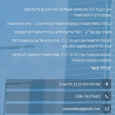
איך לעבוד נכון עם מתווך משרדים: מה חייבים לדעת לפני
שמתחילים לחפש משרד
בכמה באמת נסגרות עסקאות משרדים בתל אביב – נתונים מהשטח
משרד עם ממ״ק – הקריטריון החדש בבחירת משרדים לעסקים
תובנות מהשטח עם רועי מ-ZUZ: מה ניסיון של שנים בשטח לימד
אותי על חיסכון במקום הלא נכון
תובנות מהשטח עם רועי מ-ZUZ: שוק המשרדים מעבר לכותרות –
התמונה המלאה מהשטח
יצירת קשר
שדרות יהודית 11 תל אביב
058-7657665
zuznadlan@gmail.com